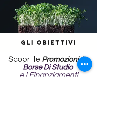
GLI OBIETTIVI
Scopri le
, le
Promozioni
Borse Di Studio
e i
Finanziamenti
Scarica la
documentazione
Iscrizione 1° anno
Rinnovo iscrizione 2° - 3° - 4° anno