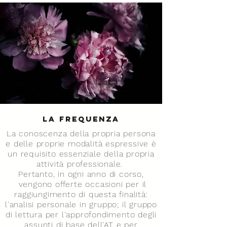
La frequenza
La conoscenza della propria persona
e delle proprie modalità espressive è
un requisito essenziale della propria
attività professionale.
Pertanto, in ogni anno di corso,
vengono offerte occasioni per il
raggiungimento di questa finalità:
l'analisi personale in gruppo; il gruppo
di lettura per l'approfondimento degli
assunti di base dell'AT e per