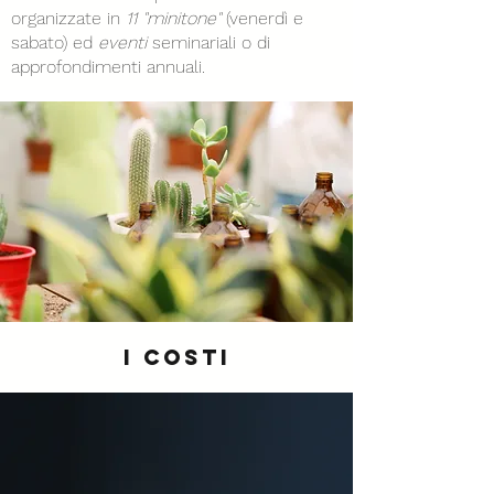
organizzate in
11 "minitone"
(venerdì e
sabato) ed
eventi
seminariali o di
approfondimenti annuali.
I COSTI